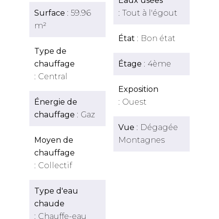
Eaux usées
Surface
59.96
Tout à l'égout
m²
État
Bon état
Type de
chauffage
Étage
4ème
Central
Exposition
Énergie de
Ouest
chauffage
Gaz
Vue
Dégagée
Moyen de
Montagnes
chauffage
Collectif
Type d'eau
chaude
Chauffe-eau