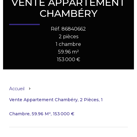
VENTE APPARTEMENT
CHAMBÉRY
Réf. 86840662
2 pièces
1 chambre
59.96 m²
153 000 €
Accueil
Vente Appartement Chambéry, 2 Pièces, 1
Chambre, 59.96 M², 153 000 €